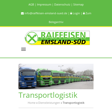
AGB
|
Impressum
|
Datenschutz
|
Sitemap
info@raiffeisen-emsland-sued.de
|
Login
|
Zum
Belegarchiv
Transportlogistik
Home
»
Dienstleistungen
»
Transportlogistik