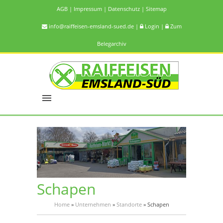
AGB
|
Impressum
|
Datenschutz
|
Sitemap
info@raiffeisen-emsland-sued.de
|
Login
|
Zum
Belegarchiv
Schapen
Home
»
Unternehmen
»
Standorte
»
Schapen