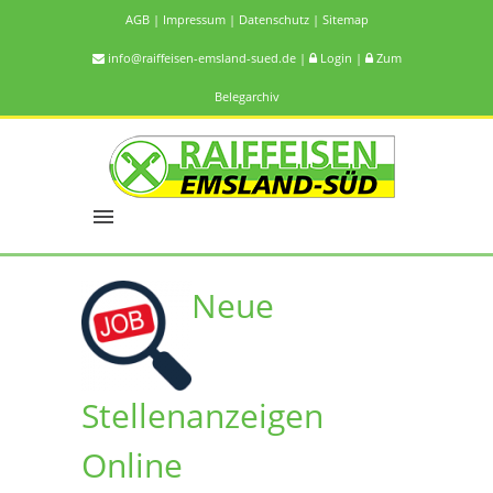
AGB
|
Impressum
|
Datenschutz
|
Sitemap
info@raiffeisen-emsland-sued.de
|
Login
|
Zum
Belegarchiv
Neue
Stellenanzeigen
Online