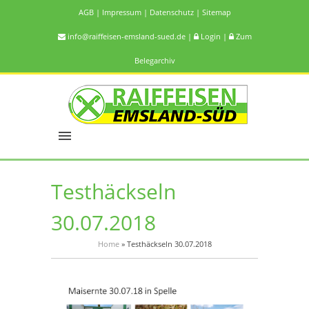
AGB
|
Impressum
|
Datenschutz
|
Sitemap
info@raiffeisen-emsland-sued.de
|
Login
|
Zum
Belegarchiv
Testhäckseln
30.07.2018
Home
»
Testhäckseln 30.07.2018